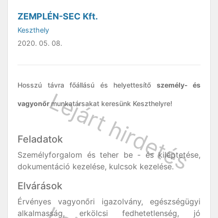
ZEMPLÉN-SEC Kft.
Keszthely
2020. 05. 08.
Hosszú távra főállású és helyettesítő
személy- és
vagyonőr
munkatársakat keresünk Keszthelyre!
Feladatok
Személyforgalom és teher be - és kiléptetése,
dokumentáció kezelése, kulcsok kezelése.
Elvárások
Érvényes vagyonőri igazolvány, egészségügyi
alkalmasság, erkölcsi fedhetetlenség, jó