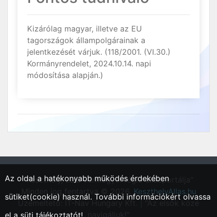
Kizárólag magyar, illetve az EU
tagországok állampolgárainak a
jelentkezését várjuk. (118/2001. (VI.30.)
Kormányrendelet, 2024.10.14. napi
módosítása alapján.)
Az oldal a hatékonyabb működés érdekében
"Keszthely, Zala vármegyei régió állásportálja"
Minden jog fentartva © 2026.
KeszthelyAllas.hu
sütiket(cookie) használ. További információkért olvassa
Üzemeltető: IT-Nav Hungary Kft. | "Az elsők közé
navigáljuk!"
el a
süti tájékoztatót!