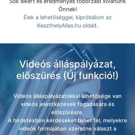
Sok sikert és eredményes toborzást kívánunk
Önnek!
Élek a lehetőséggel, kipróbálom az
KeszthelyAllas.hu oldalt.
Videós álláspályázat,
előszűrés (Új funkció!)
Videós álláspályázatokkal lehetősége van
videós jelentkezések fogadására és
előszűrésre.
A hirdetésben kérdéseket tehet fel, melyekre
videók formájában szeretne választ a