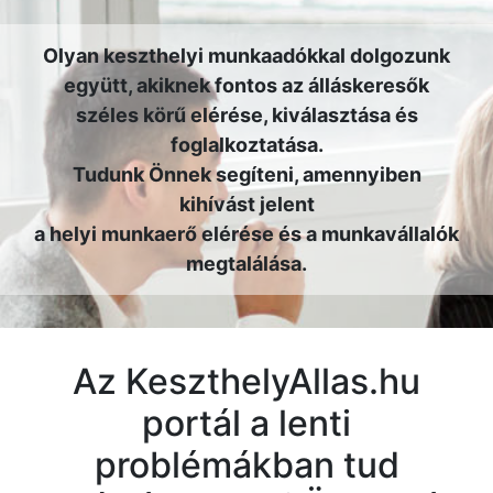
Olyan keszthelyi munkaadókkal dolgozunk
együtt, akiknek fontos az álláskeresők
széles körű elérése, kiválasztása és
foglalkoztatása.
Tudunk Önnek segíteni, amennyiben
kihívást jelent
a helyi munkaerő elérése és a munkavállalók
megtalálása.
Az KeszthelyAllas.hu
portál a lenti
problémákban tud