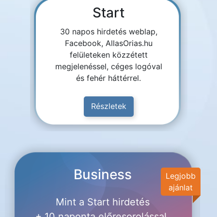
Start
30 napos hirdetés weblap,
Facebook, AllasOrias.hu
felületeken közzétett
megjelenéssel, céges logóval
és fehér háttérrel.
Részletek
Business
Legjobb
ajánlat
Mint a Start hirdetés
+ 10 naponta előresorolással,