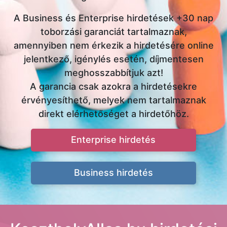
A Business és Enterprise hirdetések +30 nap
toborzási garanciát tartalmaznak,
amennyiben nem érkezik a hirdetésére online
jelentkező, igénylés esetén, díjmentesen
meghosszabbítjuk azt!
A garancia csak azokra a hirdetésekre
érvényesíthető, melyek nem tartalmaznak
direkt elérhetőséget a hirdetőhöz.
Enterprise hirdetés
Business hirdetés