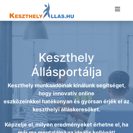
Keszthely
Állásportálja
Keszthely munkaadóinak kínálunk segítséget,
hogy innovatív online
eszközeinkkel hatékonyan és gyorsan érjék el az
keszthelyi álláskeresőket.
Képzelje el, milyen eredményeket érhetne el, ha
már ma megtalálná az ideális kollégát!