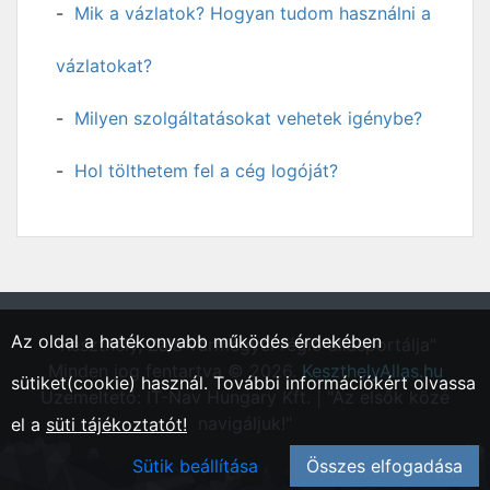
Mik a vázlatok? Hogyan tudom használni a
vázlatokat?
Milyen szolgáltatásokat vehetek igénybe?
Hol tölthetem fel a cég logóját?
Az oldal a hatékonyabb működés érdekében
"Keszthely, Zala vármegyei régió állásportálja"
Minden jog fentartva © 2026.
KeszthelyAllas.hu
sütiket(cookie) használ. További információkért olvassa
Üzemeltető: IT-Nav Hungary Kft. | "Az elsők közé
navigáljuk!"
el a
süti tájékoztatót!
Sütik beállítása
Összes elfogadása