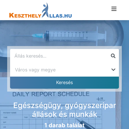
Egészségügy, gyógyszeripar
állások és munkák
1 darab találat