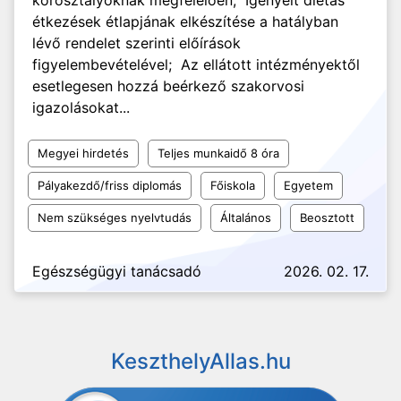
korosztályoknak megfelelően; Igényelt diétás
étkezések étlapjának elkészítése a hatályban
lévő rendelet szerinti előírások
figyelembevételével; Az ellátott intézményektől
esetlegesen hozzá beérkező szakorvosi
igazolásokat...
Megyei hirdetés
Teljes munkaidő 8 óra
Pályakezdő/friss diplomás
Főiskola
Egyetem
Nem szükséges nyelvtudás
Általános
Beosztott
Egészségügyi tanácsadó
2026. 02. 17.
KeszthelyAllas.hu