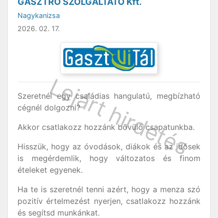
GASZTRO SZOLGÁLTATÓ Kft.
Nagykanizsa
2026. 02. 17.
Szeretnél egy családias hangulatú, megbízható
cégnél dolgozni?
Akkor csatlakozz hozzánk bővülő csapatunkba.
Hisszük, hogy az óvodások, diákok és az idősek
is megérdemlik, hogy változatos és finom
ételeket egyenek.
Ha te is szeretnél tenni azért, hogy a menza szó
pozitív értelmezést nyerjen, csatlakozz hozzánk
és segítsd munkánkat.