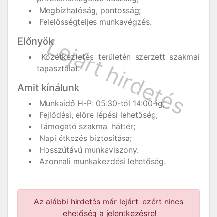
Megbízhatóság, pontosság;
Felelősségteljes munkavégzés.
Előnyök
Közétkeztetés területén szerzett szakmai
tapasztalat.
Amit kínálunk
Munkaidő H-P: 05:30-tól 14:00-ig;
Fejlődési, előre lépési lehetőség;
Támogató szakmai háttér;
Napi étkezés biztosítása;
Hosszútávú munkaviszony.
Azonnali munkakezdési lehetőség.
Az alábbi hirdetés már lejárt, ezért nincs
lehetőség a jelentkezésre!