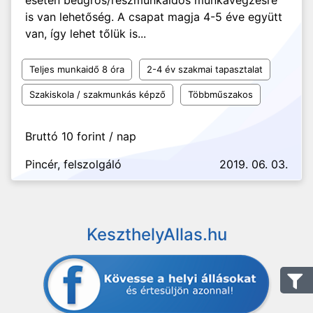
esetén beugrós/részmunkaidős munkavégzésre
is van lehetőség. A csapat magja 4-5 éve együtt
van, így lehet tőlük is...
Teljes munkaidő 8 óra
2-4 év szakmai tapasztalat
Szakiskola / szakmunkás képző
Többműszakos
Bruttó 10 forint / nap
Pincér, felszolgáló
2019. 06. 03.
KeszthelyAllas.hu