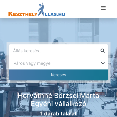
Horváthné Börzsei Márta
Egyéni vállalkozó
1 darab találat