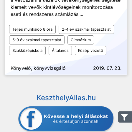
a vevőszámla kezelők tevékenységének segítése
kiemelt vevők kintlévőségeinek monitorozása
eseti és rendszeres számlázási...
Teljes munkaidő 8 óra
2-4 év szakmai tapasztalat
5-9 év szakmai tapasztalat
Gimnázium
Szakközépiskola
Általános
Közép vezető
Könyvelő, könyvvizsgáló
2019. 07. 23.
KeszthelyAllas.hu