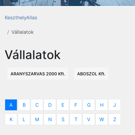
KeszthelyAllas
Vállalatok
Vállalatok
ARANYSZARVAS 2000 Kft.
ABOSZOL Kft.
A
B
C
D
E
F
G
H
J
K
L
M
N
S
T
V
W
Z