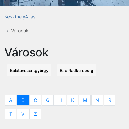
KeszthelyAllas
Városok
Városok
Balatonszentgyörgy
Bad Radkersburg
A
B
C
G
H
K
M
N
R
T
V
Z