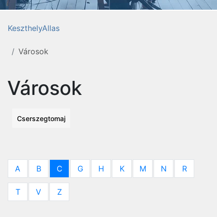
KeszthelyAllas
Városok
Városok
Cserszegtomaj
A
B
C
G
H
K
M
N
R
T
V
Z