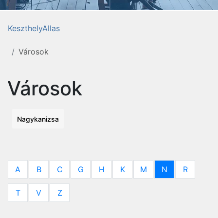
KeszthelyAllas
Városok
Városok
Nagykanizsa
A
B
C
G
H
K
M
N
R
T
V
Z