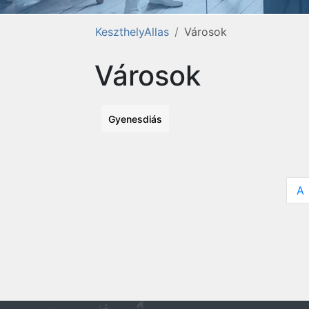
KeszthelyAllas
Városok
Városok
Gyenesdiás
A