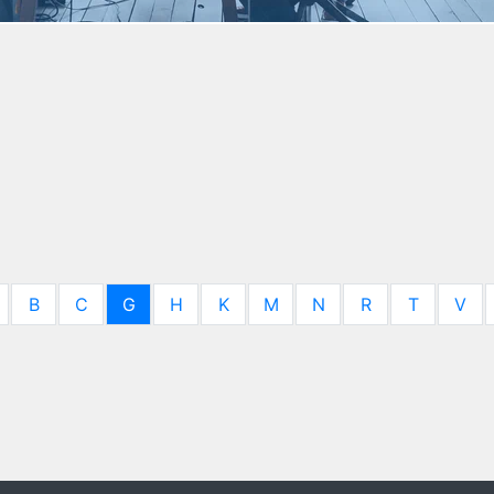
B
C
G
H
K
M
N
R
T
V