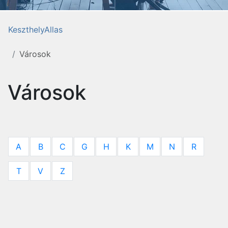
KeszthelyAllas
Városok
Városok
A
B
C
G
H
K
M
N
R
T
V
Z